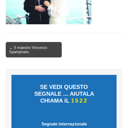
← Il maestro Vincenzo
Spampinato
SE VEDI QUESTO
SEGNALE ... AIUTALA
CHIAMA IL
1522
Segnale internazionale