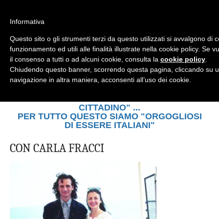
Informativa
Questo sito o gli strumenti terzi da questo utilizzati si avvalgono di 
Mondo Italiano nel Mondo
funzionamento ed utili alle finalità illustrate nella cookie policy. Se
il consenso a tutti o ad alcuni cookie, consulta la
cookie policy
.
Chiudendo questo banner, scorrendo questa pagina, cliccando su u
LE INTERVISTE SONO AGLI ITALIANI CHE
navigazione in altra maniera, acconsenti all’uso dei cookie.
RICOPRONO RUOLI ISTITUZIONALI, A
QUELLI CHE RAPPRESENTANO LA
SOCIETÀ E A CHI È UN "COMUNE
CITTADINO" ...
PER TUTTO QUESTO SIAMO "ORGOGLIOSI
DI ESSERE ITALIANI"
CON CARLA FRACCI