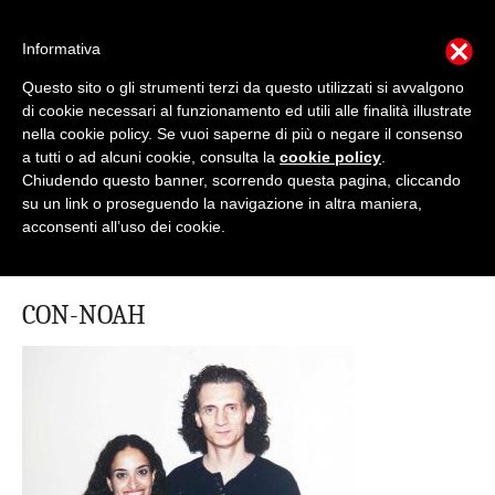
Informativa
Questo sito o gli strumenti terzi da questo utilizzati si avvalgono
Mondo Italiano nel Mondo
di cookie necessari al funzionamento ed utili alle finalità illustrate
nella cookie policy. Se vuoi saperne di più o negare il consenso
a tutti o ad alcuni cookie, consulta la
cookie policy
.
LE INTERVISTE SONO AGLI ITALIANI CHE
RICOPRONO RUOLI ISTITUZIONALI, A QUELLI
Chiudendo questo banner, scorrendo questa pagina, cliccando
CHE RAPPRESENTANO LA SOCIETÀ E A CHI È
su un link o proseguendo la navigazione in altra maniera,
UN "COMUNE CITTADINO" ...
acconsenti all’uso dei cookie.
PER TUTTO QUESTO SIAMO "ORGOGLIOSI DI
ESSERE ITALIANI"
CON-NOAH