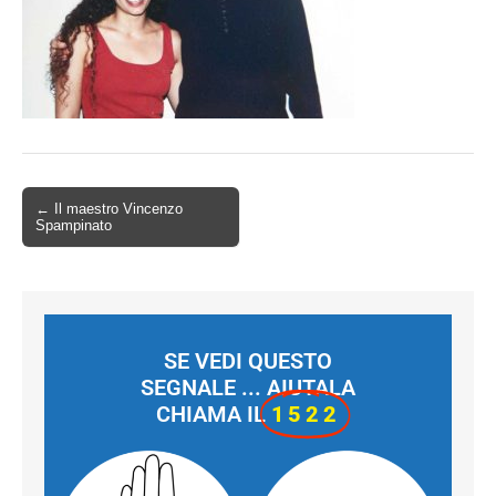
← Il maestro Vincenzo
Spampinato
SE VEDI QUESTO
SEGNALE ... AIUTALA
CHIAMA IL
1522