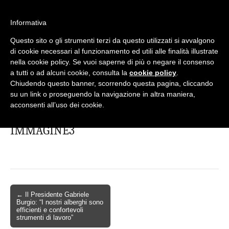
Informativa
Questo sito o gli strumenti terzi da questo utilizzati si avvalgono
Mondo Italiano nel Mondo
LE INTERVISTE SONO AGLI ITALIANI CHE
di cookie necessari al funzionamento ed utili alle finalità illustrate
RICOPRONO RUOLI ISTITUZIONALI, A
nella cookie policy. Se vuoi saperne di più o negare il consenso
QUELLI CHE RAPPRESENTANO LA
a tutti o ad alcuni cookie, consulta la
cookie policy
.
SOCIETÀ E A CHI È UN "COMUNE
Chiudendo questo banner, scorrendo questa pagina, cliccando
CITTADINO" ...
su un link o proseguendo la navigazione in altra maniera,
PER TUTTO QUESTO SIAMO "ORGOGLIOSI
acconsenti all’uso dei cookie.
DI ESSERE ITALIANI"
IMMAGINE3
← Il Presidente Gabriele
Burgio: “I nostri alberghi sono
efficienti e confortevoli
strumenti di lavoro”