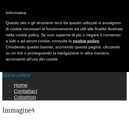
Ricerca per:
Informativa
Mondo Italiano nel Mondo
Questo sito o gli strumenti terzi da questo utilizzati si avvalgono
di cookie necessari al funzionamento ed utili alle finalità illustrate
LE INTERVISTE SONO AGLI ITALIANI CHE
nella cookie policy. Se vuoi saperne di più o negare il consenso
RICOPRONO RUOLI ISTITUZIONALI, A
a tutti o ad alcuni cookie, consulta la
cookie policy
.
QUELLI CHE RAPPRESENTANO LA SOCIETÀ E
Chiudendo questo banner, scorrendo questa pagina, cliccando
A CHI È UN "COMUNE CITTADINO" ...
su un link o proseguendo la navigazione in altra maniera,
PER TUTTO QUESTO SIAMO "ORGOGLIOSI
acconsenti all’uso dei cookie.
DI ESSERE ITALIANI"
Main menu
Skip to content
Home
Contattaci
Colophon
Immagine4