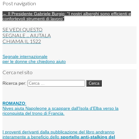
Post navigation
← Il Presidente Gabriele Burgio: “I nostri alberghi sono efficienti e
confortevoli strumenti di lavoro”
SE VEDI QUESTO
SEGNALE ... AIUTALA
CHIAMA IL
1522
Segnale internazionale
per le donne che chiedono aiuto
Cerca nel sito
Ricerca per:
ROMANZO
:
Nives aiuta Napoleone a scappare dall'Isola d'Elba verso la
riconquista del trono di Francia.
I proventi derivanti dalla pubblicazione del libro andranno
interamente a beneficio dello
sportello anti-stalking del