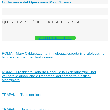
Codacons
e dell’
Operazione Mato Grosso
.
QUESTO MESE E’ DEDICATO ALL’UMBRIA
VEDI FOTOGALLERIA
ROMA – Mary Caldarazzo…criminologa…esperta in grafologia…e
le prove regine…per tanti crimini
ROMA – Presidente Roberto Necci…è la Federalberghi…per
valutare le dinamiche e i fenomeni del comparto turistico-
alberghiero
TRAPANI – Tutto per loro
TRAPANI – Un modo di vivere