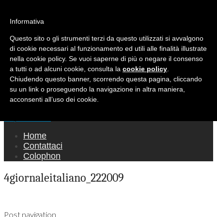
Ricerca per:
Mondo Italiano nel Mondo
Informativa
Questo sito o gli strumenti terzi da questo utilizzati si avvalgono
LE INTERVISTE SONO AGLI ITALIANI CHE
di cookie necessari al funzionamento ed utili alle finalità illustrate
RICOPRONO RUOLI ISTITUZIONALI, A
nella cookie policy. Se vuoi saperne di più o negare il consenso
QUELLI CHE RAPPRESENTANO LA SOCIETÀ E
a tutti o ad alcuni cookie, consulta la
cookie policy
.
Chiudendo questo banner, scorrendo questa pagina, cliccando
A CHI È UN "COMUNE CITTADINO" ...
su un link o proseguendo la navigazione in altra maniera,
PER TUTTO QUESTO SIAMO "ORGOGLIOSI
acconsenti all’uso dei cookie.
DI ESSERE ITALIANI"
Main menu
Skip to content
Home
Contattaci
Colophon
4giornaleitaliano_222009
Post navigation