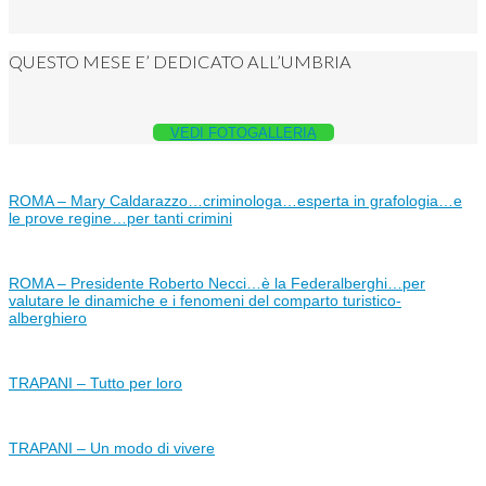
QUESTO MESE E’ DEDICATO ALL’UMBRIA
VEDI FOTOGALLERIA
ROMA – Mary Caldarazzo…criminologa…esperta in grafologia…e
le prove regine…per tanti crimini
ROMA – Presidente Roberto Necci…è la Federalberghi…per
valutare le dinamiche e i fenomeni del comparto turistico-
alberghiero
TRAPANI – Tutto per loro
TRAPANI – Un modo di vivere