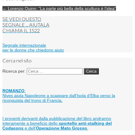
← Lorenzo Quinn: “La parte più bella della scultura è l’idea”
SE VEDI QUESTO
SEGNALE ... AIUTALA
CHIAMA IL
1522
Segnale internazionale
per le donne che chiedono aiuto
Cerca nel sito
Ricerca per:
ROMANZO
:
Nives aiuta Napoleone a scappare dall'Isola d'Elba verso la
riconquista del trono di Francia.
I proventi derivanti dalla pubblicazione del libro andranno
interamente a beneficio dello
sportello anti-stalking del
Codacons
e dell’
Operazione Mato Grosso
.