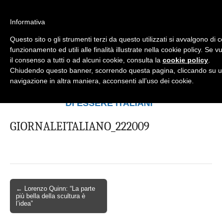
Informativa
Questo sito o gli strumenti terzi da questo utilizzati si avvalgono di 
Mondo Italiano nel Mondo
LE INTERVISTE SONO AGLI ITALIANI CHE
funzionamento ed utili alle finalità illustrate nella cookie policy. Se
RICOPRONO RUOLI ISTITUZIONALI, A
il consenso a tutti o ad alcuni cookie, consulta la
cookie policy
.
QUELLI CHE RAPPRESENTANO LA
Chiudendo questo banner, scorrendo questa pagina, cliccando su u
SOCIETÀ E A CHI È UN "COMUNE
navigazione in altra maniera, acconsenti all’uso dei cookie.
CITTADINO" ...
PER TUTTO QUESTO SIAMO "ORGOGLIOSI
DI ESSERE ITALIANI"
GIORNALEITALIANO_222009
← Lorenzo Quinn: “La parte
più bella della scultura è
l’idea”