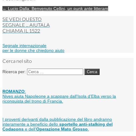
← Lucio Dalla: Benvenuto Cellini, un punk ante litteram
SE VEDI QUESTO
SEGNALE ... AIUTALA
CHIAMA IL
1522
Segnale internazionale
per le donne che chiedono aiuto
Cerca nel sito
Ricerca per:
ROMANZO
:
Nives aiuta Napoleone a scappare dall'Isola d'Elba verso la
riconquista del trono di Francia.
I proventi derivanti dalla pubblicazione del libro andranno
interamente a beneficio dello
sportello anti-stalking del
Codacons
e dell’
Operazione Mato Grosso
.