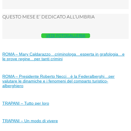
QUESTO MESE E’ DEDICATO ALL’UMBRIA
VEDI FOTOGALLERIA
ROMA – Mary Caldarazzo…criminologa…esperta in grafologia…e
le prove regine…per tanti crimini
ROMA – Presidente Roberto Necci…è la Federalberghi…per
valutare le dinamiche e i fenomeni del comparto turistico-
alberghiero
TRAPANI – Tutto per loro
TRAPANI – Un modo di vivere