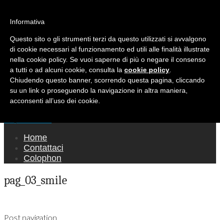
Ricerca per:
Mondo Italiano nel Mondo
Informativa
Questo sito o gli strumenti terzi da questo utilizzati si avvalgono
LE INTERVISTE SONO AGLI ITALIANI CHE
di cookie necessari al funzionamento ed utili alle finalità illustrate
RICOPRONO RUOLI ISTITUZIONALI, A
nella cookie policy. Se vuoi saperne di più o negare il consenso
QUELLI CHE RAPPRESENTANO LA SOCIETÀ E
a tutti o ad alcuni cookie, consulta la
cookie policy
.
Chiudendo questo banner, scorrendo questa pagina, cliccando
A CHI È UN "COMUNE CITTADINO" ...
su un link o proseguendo la navigazione in altra maniera,
PER TUTTO QUESTO SIAMO "ORGOGLIOSI
acconsenti all’uso dei cookie.
DI ESSERE ITALIANI"
Main menu
Skip to content
Home
Contattaci
Colophon
pag_03_smile
Post navigation