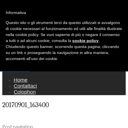
Ricerca per:
Mondo Italiano nel Mondo
Informativa
Questo sito o gli strumenti terzi da questo utilizzati si avvalgono
LE INTERVISTE SONO AGLI ITALIANI CHE
di cookie necessari al funzionamento ed utili alle finalità illustrate
RICOPRONO RUOLI ISTITUZIONALI, A
nella cookie policy. Se vuoi saperne di più o negare il consenso
QUELLI CHE RAPPRESENTANO LA SOCIETÀ E
a tutti o ad alcuni cookie, consulta la
cookie policy
.
Chiudendo questo banner, scorrendo questa pagina, cliccando
A CHI È UN "COMUNE CITTADINO" ...
su un link o proseguendo la navigazione in altra maniera,
PER TUTTO QUESTO SIAMO "ORGOGLIOSI
acconsenti all’uso dei cookie.
DI ESSERE ITALIANI"
Main menu
Skip to content
Home
Contattaci
Colophon
20170901_163400
Post navigation