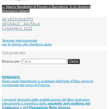
← Marco Bandettini di Poggio a Barcellona: è un direttore
finanziario italiano
SE VEDI QUESTO
SEGNALE ... AIUTALA
CHIAMA IL
1522
Segnale internazionale
per le donne che chiedono aiuto
Cerca nel sito
Ricerca per:
ROMANZO
:
Nives aiuta Napoleone a scappare dall'Isola d'Elba verso la
riconquista del trono di Francia.
I proventi derivanti dalla pubblicazione del libro andranno
interamente a beneficio dello
sportello anti-stalking del
Codacons
e dell’
Operazione Mato Grosso
.