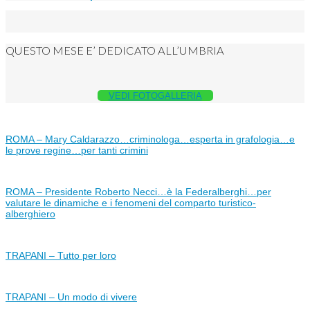
QUESTO MESE E’ DEDICATO ALL’UMBRIA
VEDI FOTOGALLERIA
ROMA – Mary Caldarazzo…criminologa…esperta in grafologia…e
le prove regine…per tanti crimini
ROMA – Presidente Roberto Necci…è la Federalberghi…per
valutare le dinamiche e i fenomeni del comparto turistico-
alberghiero
TRAPANI – Tutto per loro
TRAPANI – Un modo di vivere