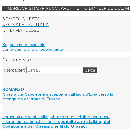
← MARIA CRISTINA FINUCCI, ARCHITETTO DI “HELP DE OCEAN”
SE VEDI QUESTO
SEGNALE ... AIUTALA
CHIAMA IL
1522
Segnale internazionale
per le donne che chiedono aiuto
Cerca nel sito
Ricerca per:
ROMANZO
:
Nives aiuta Napoleone a scappare dall'Isola d'Elba verso la
riconquista del trono di Francia.
I proventi derivanti dalla pubblicazione del libro andranno
interamente a beneficio dello
sportello anti-stalking del
Codacons
e dell’
Operazione Mato Grosso
.