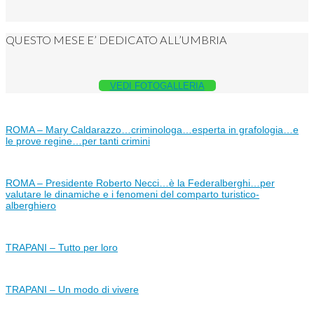
QUESTO MESE E’ DEDICATO ALL’UMBRIA
VEDI FOTOGALLERIA
ROMA – Mary Caldarazzo…criminologa…esperta in grafologia…e
le prove regine…per tanti crimini
ROMA – Presidente Roberto Necci…è la Federalberghi…per
valutare le dinamiche e i fenomeni del comparto turistico-
alberghiero
TRAPANI – Tutto per loro
TRAPANI – Un modo di vivere