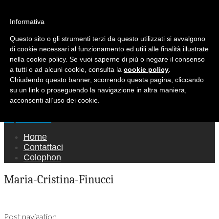
Ricerca per:
Mondo Italiano nel Mondo
Informativa
Questo sito o gli strumenti terzi da questo utilizzati si avvalgono
LE INTERVISTE SONO AGLI ITALIANI CHE
di cookie necessari al funzionamento ed utili alle finalità illustrate
RICOPRONO RUOLI ISTITUZIONALI, A
nella cookie policy. Se vuoi saperne di più o negare il consenso
QUELLI CHE RAPPRESENTANO LA SOCIETÀ E
a tutti o ad alcuni cookie, consulta la
cookie policy
.
Chiudendo questo banner, scorrendo questa pagina, cliccando
A CHI È UN "COMUNE CITTADINO" ...
su un link o proseguendo la navigazione in altra maniera,
PER TUTTO QUESTO SIAMO "ORGOGLIOSI
acconsenti all’uso dei cookie.
DI ESSERE ITALIANI"
Main menu
Skip to content
Home
Contattaci
Colophon
Maria-Cristina-Finucci
Post navigation