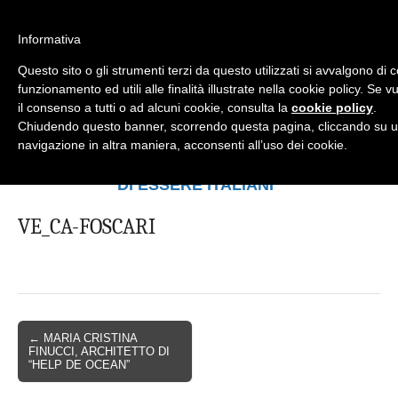
Informativa
Questo sito o gli strumenti terzi da questo utilizzati si avvalgono di 
Mondo Italiano nel Mondo
LE INTERVISTE SONO AGLI ITALIANI CHE
funzionamento ed utili alle finalità illustrate nella cookie policy. Se
RICOPRONO RUOLI ISTITUZIONALI, A
il consenso a tutti o ad alcuni cookie, consulta la
cookie policy
.
QUELLI CHE RAPPRESENTANO LA
Chiudendo questo banner, scorrendo questa pagina, cliccando su u
SOCIETÀ E A CHI È UN "COMUNE
navigazione in altra maniera, acconsenti all’uso dei cookie.
CITTADINO" ...
PER TUTTO QUESTO SIAMO "ORGOGLIOSI
DI ESSERE ITALIANI"
VE_CA-FOSCARI
← MARIA CRISTINA
FINUCCI, ARCHITETTO DI
“HELP DE OCEAN”