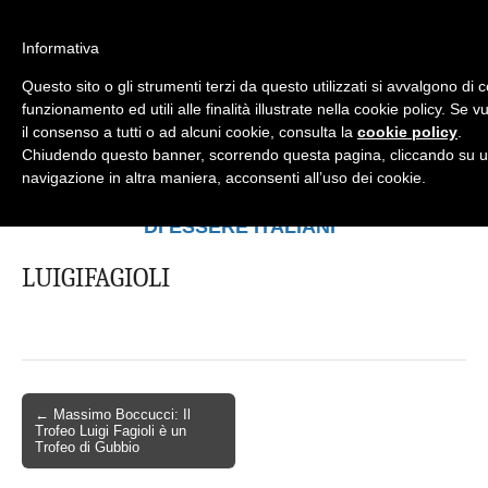
Informativa
Questo sito o gli strumenti terzi da questo utilizzati si avvalgono di 
Mondo Italiano nel Mondo
LE INTERVISTE SONO AGLI ITALIANI CHE
funzionamento ed utili alle finalità illustrate nella cookie policy. Se
RICOPRONO RUOLI ISTITUZIONALI, A
il consenso a tutti o ad alcuni cookie, consulta la
cookie policy
.
QUELLI CHE RAPPRESENTANO LA
Chiudendo questo banner, scorrendo questa pagina, cliccando su u
SOCIETÀ E A CHI È UN "COMUNE
navigazione in altra maniera, acconsenti all’uso dei cookie.
CITTADINO" ...
PER TUTTO QUESTO SIAMO "ORGOGLIOSI
DI ESSERE ITALIANI"
LUIGIFAGIOLI
← Massimo Boccucci: Il
Trofeo Luigi Fagioli è un
Trofeo di Gubbio