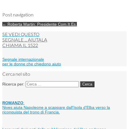
Post navigation
← Roberta Martin: Presidente Com.It.Es.
SE VEDI QUESTO
SEGNALE ... AIUTALA
CHIAMA IL
1522
Segnale internazionale
per le donne che chiedono aiuto
Cerca nel sito
Ricerca per:
ROMANZO
:
Nives aiuta Napoleone a scappare dall'Isola d'Elba verso la
riconquista del trono di Francia.