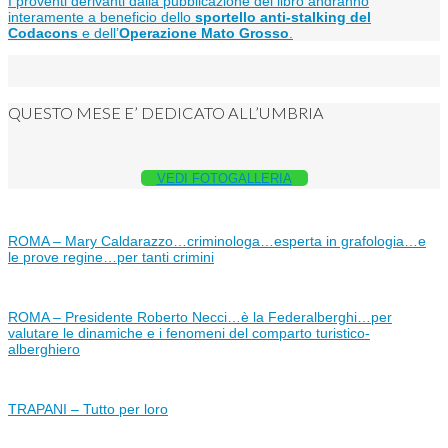
I proventi derivanti dalla pubblicazione del libro andranno
interamente a beneficio dello
sportello anti-stalking del
Codacons
e dell’
Operazione Mato Grosso
.
QUESTO MESE E’ DEDICATO ALL’UMBRIA
VEDI FOTOGALLERIA
ROMA – Mary Caldarazzo…criminologa…esperta in grafologia…e
le prove regine…per tanti crimini
ROMA – Presidente Roberto Necci…è la Federalberghi…per
valutare le dinamiche e i fenomeni del comparto turistico-
alberghiero
TRAPANI – Tutto per loro