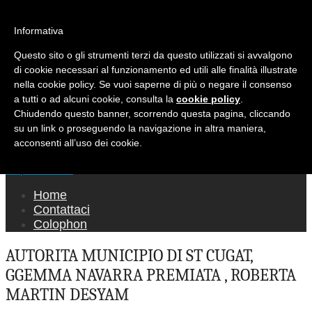
Ricerca per:
Mondo Italiano nel Mondo
Informativa
Questo sito o gli strumenti terzi da questo utilizzati si avvalgono
LE INTERVISTE SONO AGLI ITALIANI CHE
di cookie necessari al funzionamento ed utili alle finalità illustrate
RICOPRONO RUOLI ISTITUZIONALI, A
nella cookie policy. Se vuoi saperne di più o negare il consenso
QUELLI CHE RAPPRESENTANO LA SOCIETÀ E
a tutti o ad alcuni cookie, consulta la
cookie policy
.
Chiudendo questo banner, scorrendo questa pagina, cliccando
A CHI È UN "COMUNE CITTADINO" ...
su un link o proseguendo la navigazione in altra maniera,
PER TUTTO QUESTO SIAMO "ORGOGLIOSI
acconsenti all’uso dei cookie.
DI ESSERE ITALIANI"
Main menu
Skip to content
Home
Contattaci
Colophon
AUTORITA MUNICIPIO DI ST CUGAT,
GGEMMA NAVARRA PREMIATA , ROBERTA
MARTIN DESYAM