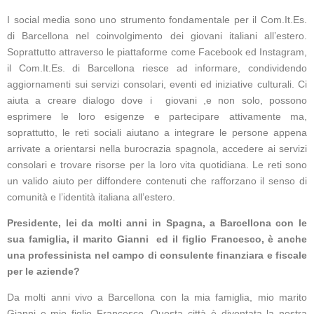
I social media sono uno strumento fondamentale per il Com.It.Es.
di Barcellona nel coinvolgimento dei giovani italiani all’estero.
Soprattutto attraverso le piattaforme come Facebook ed Instagram,
il Com.It.Es. di Barcellona riesce ad informare, condividendo
aggiornamenti sui servizi consolari, eventi ed iniziative culturali. Ci
aiuta a creare dialogo dove i giovani ,e non solo, possono
esprimere le loro esigenze e partecipare attivamente ma,
soprattutto, le reti sociali aiutano a integrare le persone appena
arrivate a orientarsi nella burocrazia spagnola, accedere ai servizi
consolari e trovare risorse per la loro vita quotidiana. Le reti sono
un valido aiuto per diffondere contenuti che rafforzano il senso di
comunità e l’identità italiana all’estero.
Presidente, lei da molti anni in Spagna, a Barcellona con le
sua famiglia, il marito Gianni ed il figlio Francesco, è anche
una professinista nel campo di consulente finanziara e fiscale
per le aziende?
Da molti anni vivo a Barcellona con la mia famiglia, mio marito
Gianni e mio figlio Francesco. Questa città è diventata la nostra