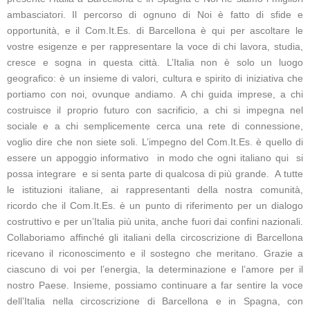
ambasciatori. Il percorso di ognuno di Noi è fatto di sfide e
opportunità, e il Com.It.Es. di Barcellona è qui per ascoltare le
vostre esigenze e per rappresentare la voce di chi lavora, studia,
cresce e sogna in questa città. L’Italia non è solo un luogo
geografico: è un insieme di valori, cultura e spirito di iniziativa che
portiamo con noi, ovunque andiamo. A chi guida imprese, a chi
costruisce il proprio futuro con sacrificio, a chi si impegna nel
sociale e a chi semplicemente cerca una rete di connessione,
voglio dire che non siete soli. L’impegno del Com.It.Es. è quello di
essere un appoggio informativo in modo che ogni italiano qui si
possa integrare e si senta parte di qualcosa di più grande. A tutte
le istituzioni italiane, ai rappresentanti della nostra comunità,
ricordo che il Com.It.Es. è un punto di riferimento per un dialogo
costruttivo e per un’Italia più unita, anche fuori dai confini nazionali.
Collaboriamo affinché gli italiani della circoscrizione di Barcellona
ricevano il riconoscimento e il sostegno che meritano. Grazie a
ciascuno di voi per l’energia, la determinazione e l’amore per il
nostro Paese. Insieme, possiamo continuare a far sentire la voce
dell’Italia nella circoscrizione di Barcellona e in Spagna, con