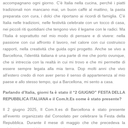
accompagnano ogni giorno. C’è Italia nella cucina, perché i piatti
tradizionali non mancano mai, un buon caffè al mattino, la pasta
preparata con cura, i dolci che riportano ai ricordi di famiglia. C’è
Italia nelle tradizioni, nelle festività celebrate con un tocco di casa,
nei piccoli riti quotidiani che tengono vivo il legame con le radici. Ma
l’Italia è soprattutto nel mio modo di pensare e di vivere: nella
passione con cui affronto il lavoro, nel calore con cui costruisco
rapporti, nella creatività che guida ogni progetto. Anche se vivo a
Barcellona, l’identità italiana è una parte di me che porto ovunque,
che si intreccia con la realtà in cui mi trovo e che mi permette di
essere sempre legata alla mia terra. Dop molti anni che vivo
all’estero credo di non aver perso il senso di appartenenza al mio
paese e allo stesso tempo, qui a Barcellona, mi sento a casa.
Parlando d’Italia, giorni fa è stato il “2 GIUGNO” FESTA DELLA
REPUBBLICA ITALIANA e il Com.It.Es come è stato presente?
Il 2 giugno 2025, Il Com.It.es di Barcellona è stato presente
all’evento organizzato dal Consolato per celebrare la Festa della
Repubblica. Durante il mese di maggio che che precedeva la