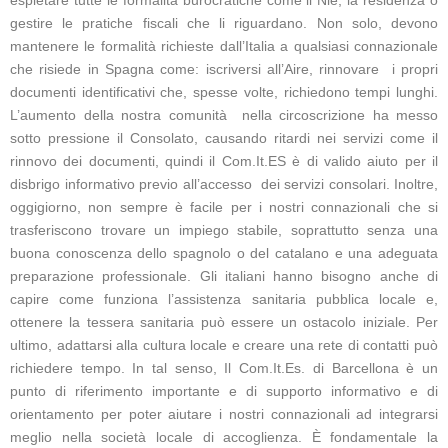
espletare tutte le formalità burocratiche come il Nie, la residenza o
gestire le pratiche fiscali che li riguardano. Non solo, devono
mantenere le formalità richieste dall’Italia a qualsiasi connazionale
che risiede in Spagna come: iscriversi all’Aire, rinnovare i propri
documenti identificativi che, spesse volte, richiedono tempi lunghi.
L’aumento della nostra comunità nella circoscrizione ha messo
sotto pressione il Consolato, causando ritardi nei servizi come il
rinnovo dei documenti, quindi il Com.It.ES è di valido aiuto per il
disbrigo informativo previo all’accesso dei servizi consolari. Inoltre,
oggigiorno, non sempre è facile per i nostri connazionali che si
trasferiscono trovare un impiego stabile, soprattutto senza una
buona conoscenza dello spagnolo o del catalano e una adeguata
preparazione professionale. Gli italiani hanno bisogno anche di
capire come funziona l’assistenza sanitaria pubblica locale e,
ottenere la tessera sanitaria può essere un ostacolo iniziale. Per
ultimo, adattarsi alla cultura locale e creare una rete di contatti può
richiedere tempo. In tal senso, Il Com.It.Es. di Barcellona è un
punto di riferimento importante e di supporto informativo e di
orientamento per poter aiutare i nostri connazionali ad integrarsi
meglio nella società locale di accoglienza. È fondamentale la