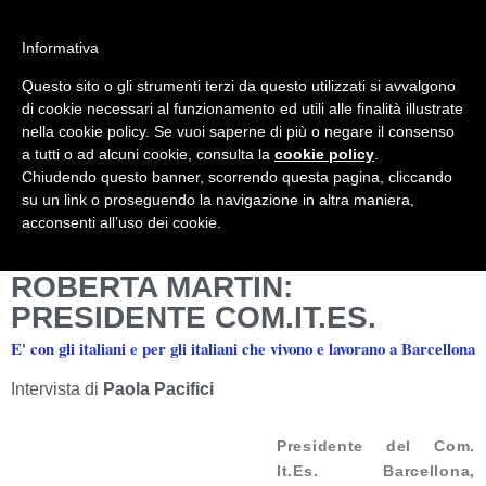
Informativa
Questo sito o gli strumenti terzi da questo utilizzati si avvalgono
Mondo Italiano nel Mondo
LE INTERVISTE SONO AGLI ITALIANI CHE
di cookie necessari al funzionamento ed utili alle finalità illustrate
RICOPRONO RUOLI ISTITUZIONALI, A
nella cookie policy. Se vuoi saperne di più o negare il consenso
QUELLI CHE RAPPRESENTANO LA
a tutti o ad alcuni cookie, consulta la
cookie policy
.
SOCIETÀ E A CHI È UN "COMUNE
Chiudendo questo banner, scorrendo questa pagina, cliccando
CITTADINO" ...
su un link o proseguendo la navigazione in altra maniera,
PER TUTTO QUESTO SIAMO "ORGOGLIOSI
acconsenti all’uso dei cookie.
DI ESSERE ITALIANI"
ROBERTA MARTIN:
PRESIDENTE COM.IT.ES.
E' con gli italiani e per gli italiani che vivono e lavorano a Barcellona
Intervista di
Paola Pacifici
Presidente del Com.
It.Es. Barcellona,