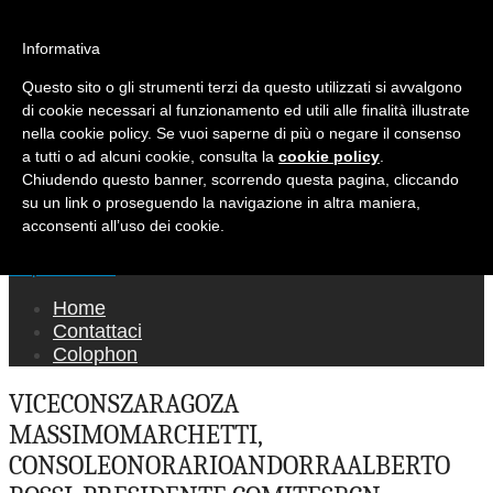
Ricerca per:
Mondo Italiano nel Mondo
Informativa
Questo sito o gli strumenti terzi da questo utilizzati si avvalgono
LE INTERVISTE SONO AGLI ITALIANI CHE
di cookie necessari al funzionamento ed utili alle finalità illustrate
RICOPRONO RUOLI ISTITUZIONALI, A
nella cookie policy. Se vuoi saperne di più o negare il consenso
QUELLI CHE RAPPRESENTANO LA SOCIETÀ E
a tutti o ad alcuni cookie, consulta la
cookie policy
.
Chiudendo questo banner, scorrendo questa pagina, cliccando
A CHI È UN "COMUNE CITTADINO" ...
su un link o proseguendo la navigazione in altra maniera,
PER TUTTO QUESTO SIAMO "ORGOGLIOSI
acconsenti all’uso dei cookie.
DI ESSERE ITALIANI"
Main menu
Skip to content
Home
Contattaci
Colophon
VICECONSZARAGOZA
MASSIMOMARCHETTI,
CONSOLEONORARIOANDORRAALBERTO