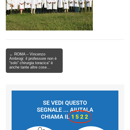
← ROMA – Vincenzo
Ambrogi: il professore non è
“solo” chirurgia toracica” è
anche tante altre cose…
SE VEDI QUESTO
SEGNALE ... AIUTALA
CHIAMA IL
1522