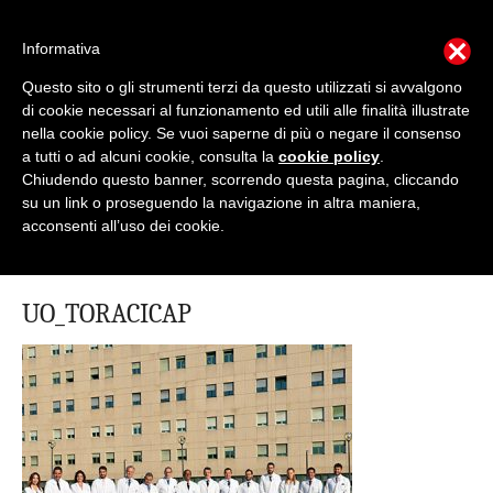
Informativa
Questo sito o gli strumenti terzi da questo utilizzati si avvalgono
Mondo Italiano nel Mondo
di cookie necessari al funzionamento ed utili alle finalità illustrate
nella cookie policy. Se vuoi saperne di più o negare il consenso
a tutti o ad alcuni cookie, consulta la
cookie policy
.
LE INTERVISTE SONO AGLI ITALIANI CHE
RICOPRONO RUOLI ISTITUZIONALI, A QUELLI
Chiudendo questo banner, scorrendo questa pagina, cliccando
CHE RAPPRESENTANO LA SOCIETÀ E A CHI È
su un link o proseguendo la navigazione in altra maniera,
UN "COMUNE CITTADINO" ...
acconsenti all’uso dei cookie.
PER TUTTO QUESTO SIAMO "ORGOGLIOSI DI
ESSERE ITALIANI"
UO_TORACICAP