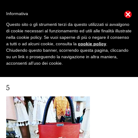
Informativa
Questo sito o gli strumenti terzi da questo utilizzati si avvalgono
Mondo Italiano nel Mondo
di cookie necessari al funzionamento ed utili alle finalità illustrate
nella cookie policy. Se vuoi saperne di più o negare il consenso
a tutti o ad alcuni cookie, consulta la
cookie policy
.
LE INTERVISTE SONO AGLI ITALIANI CHE
RICOPRONO RUOLI ISTITUZIONALI, A QUELLI
Chiudendo questo banner, scorrendo questa pagina, cliccando
CHE RAPPRESENTANO LA SOCIETÀ E A CHI È
su un link o proseguendo la navigazione in altra maniera,
UN "COMUNE CITTADINO" ...
acconsenti all’uso dei cookie.
PER TUTTO QUESTO SIAMO "ORGOGLIOSI DI
ESSERE ITALIANI"
5