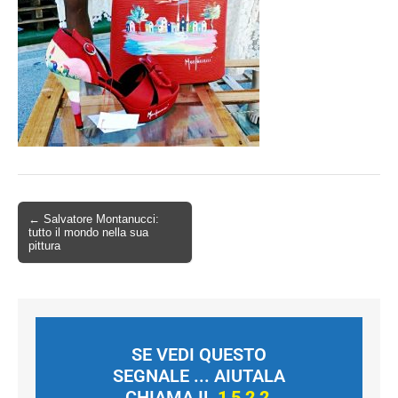
← Salvatore Montanucci:
tutto il mondo nella sua
pittura
SE VEDI QUESTO
SEGNALE ... AIUTALA
CHIAMA IL
1522