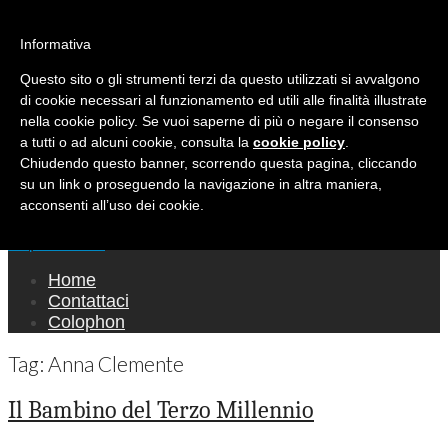
Ricerca per:
Mondo Italiano nel Mondo
Informativa
Questo sito o gli strumenti terzi da questo utilizzati si avvalgono
LE INTERVISTE SONO AGLI ITALIANI CHE
di cookie necessari al funzionamento ed utili alle finalità illustrate
RICOPRONO RUOLI ISTITUZIONALI, A
nella cookie policy. Se vuoi saperne di più o negare il consenso
QUELLI CHE RAPPRESENTANO LA SOCIETÀ E
a tutti o ad alcuni cookie, consulta la
cookie policy
.
Chiudendo questo banner, scorrendo questa pagina, cliccando
A CHI È UN "COMUNE CITTADINO" ...
su un link o proseguendo la navigazione in altra maniera,
PER TUTTO QUESTO SIAMO "ORGOGLIOSI
acconsenti all’uso dei cookie.
DI ESSERE ITALIANI"
Main menu
Skip to content
Home
Contattaci
Colophon
Tag:
Anna Clemente
Il Bambino del Terzo Millennio