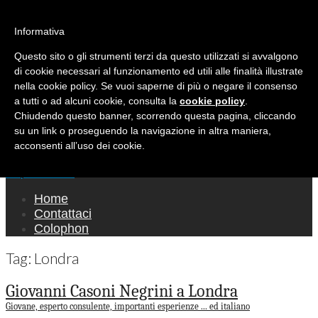
Ricerca per:
Mondo Italiano nel Mondo
Informativa
Questo sito o gli strumenti terzi da questo utilizzati si avvalgono
LE INTERVISTE SONO AGLI ITALIANI CHE
di cookie necessari al funzionamento ed utili alle finalità illustrate
RICOPRONO RUOLI ISTITUZIONALI, A
nella cookie policy. Se vuoi saperne di più o negare il consenso
QUELLI CHE RAPPRESENTANO LA SOCIETÀ E
a tutti o ad alcuni cookie, consulta la
cookie policy
.
Chiudendo questo banner, scorrendo questa pagina, cliccando
A CHI È UN "COMUNE CITTADINO" ...
su un link o proseguendo la navigazione in altra maniera,
PER TUTTO QUESTO SIAMO "ORGOGLIOSI
acconsenti all’uso dei cookie.
DI ESSERE ITALIANI"
Main menu
Skip to content
Home
Contattaci
Colophon
Tag:
Londra
Giovanni Casoni Negrini a Londra
Giovane, esperto consulente, importanti esperienze ... ed italiano