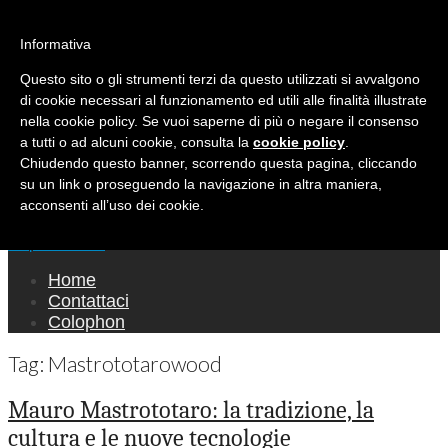
Ricerca per:
Mondo Italiano nel Mondo
Informativa
Questo sito o gli strumenti terzi da questo utilizzati si avvalgono
LE INTERVISTE SONO AGLI ITALIANI CHE
di cookie necessari al funzionamento ed utili alle finalità illustrate
RICOPRONO RUOLI ISTITUZIONALI, A
nella cookie policy. Se vuoi saperne di più o negare il consenso
QUELLI CHE RAPPRESENTANO LA SOCIETÀ E
a tutti o ad alcuni cookie, consulta la
cookie policy
.
Chiudendo questo banner, scorrendo questa pagina, cliccando
A CHI È UN "COMUNE CITTADINO" ...
su un link o proseguendo la navigazione in altra maniera,
PER TUTTO QUESTO SIAMO "ORGOGLIOSI
acconsenti all’uso dei cookie.
DI ESSERE ITALIANI"
Main menu
Skip to content
Home
Contattaci
Colophon
Tag:
Mastrototarowood
Mauro Mastrototaro: la tradizione, la
cultura e le nuove tecnologie