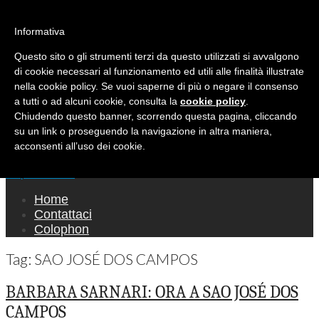
Ricerca per:
Mondo Italiano nel Mondo
Informativa
Questo sito o gli strumenti terzi da questo utilizzati si avvalgono
LE INTERVISTE SONO AGLI ITALIANI CHE
di cookie necessari al funzionamento ed utili alle finalità illustrate
RICOPRONO RUOLI ISTITUZIONALI, A
nella cookie policy. Se vuoi saperne di più o negare il consenso
QUELLI CHE RAPPRESENTANO LA SOCIETÀ E
a tutti o ad alcuni cookie, consulta la
cookie policy
.
Chiudendo questo banner, scorrendo questa pagina, cliccando
A CHI È UN "COMUNE CITTADINO" ...
su un link o proseguendo la navigazione in altra maniera,
PER TUTTO QUESTO SIAMO "ORGOGLIOSI
acconsenti all’uso dei cookie.
DI ESSERE ITALIANI"
Main menu
Skip to content
Home
Contattaci
Colophon
Tag:
SAO JOSÉ DOS CAMPOS
BARBARA SARNARI: ORA A SAO JOSÉ DOS
CAMPOS