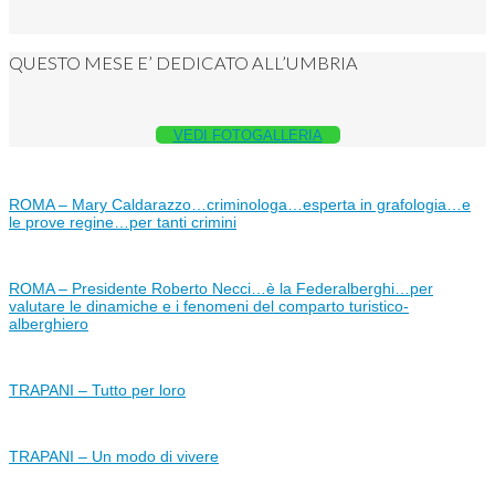
QUESTO MESE E’ DEDICATO ALL’UMBRIA
VEDI FOTOGALLERIA
ROMA – Mary Caldarazzo…criminologa…esperta in grafologia…e
le prove regine…per tanti crimini
ROMA – Presidente Roberto Necci…è la Federalberghi…per
valutare le dinamiche e i fenomeni del comparto turistico-
alberghiero
TRAPANI – Tutto per loro
TRAPANI – Un modo di vivere