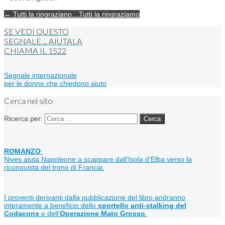
← Tutti la ringraziano…Tutti la ringraziamo
SE VEDI QUESTO
SEGNALE ... AIUTALA
CHIAMA IL
1522
Segnale internazionale
per le donne che chiedono aiuto
Cerca nel sito
Ricerca per:
ROMANZO
:
Nives aiuta Napoleone a scappare dall'Isola d'Elba verso la
riconquista del trono di Francia.
I proventi derivanti dalla pubblicazione del libro andranno
interamente a beneficio dello
sportello anti-stalking del
Codacons
e dell’
Operazione Mato Grosso
.