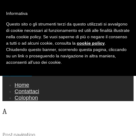
Ricerca per:
Mondo Italiano nel Mondo
Informativa
Questo sito o gli strumenti terzi da questo utilizzati si avvalgono
LE INTERVISTE SONO AGLI ITALIANI CHE
di cookie necessari al funzionamento ed utili alle finalità illustrate
RICOPRONO RUOLI ISTITUZIONALI, A
nella cookie policy. Se vuoi saperne di più o negare il consenso
QUELLI CHE RAPPRESENTANO LA SOCIETÀ E
a tutti o ad alcuni cookie, consulta la
cookie policy
.
Chiudendo questo banner, scorrendo questa pagina, cliccando
A CHI È UN "COMUNE CITTADINO" ...
su un link o proseguendo la navigazione in altra maniera,
PER TUTTO QUESTO SIAMO "ORGOGLIOSI
acconsenti all’uso dei cookie.
DI ESSERE ITALIANI"
Main menu
Skip to content
Home
Contattaci
Colophon
A
Post navigation