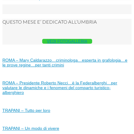
QUESTO MESE E’ DEDICATO ALL’UMBRIA
VEDI FOTOGALLERIA
ROMA – Mary Caldarazzo…criminologa…esperta in grafologia…e
le prove regine…per tanti crimini
ROMA – Presidente Roberto Necci…è la Federalberghi…per
valutare le dinamiche e i fenomeni del comparto turistico-
alberghiero
TRAPANI – Tutto per loro
TRAPANI – Un modo di vivere