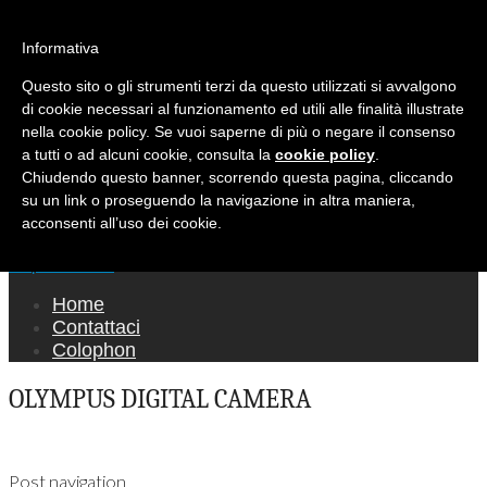
Ricerca per:
Mondo Italiano nel Mondo
Informativa
Questo sito o gli strumenti terzi da questo utilizzati si avvalgono
LE INTERVISTE SONO AGLI ITALIANI CHE
di cookie necessari al funzionamento ed utili alle finalità illustrate
RICOPRONO RUOLI ISTITUZIONALI, A
nella cookie policy. Se vuoi saperne di più o negare il consenso
QUELLI CHE RAPPRESENTANO LA SOCIETÀ E
a tutti o ad alcuni cookie, consulta la
cookie policy
.
Chiudendo questo banner, scorrendo questa pagina, cliccando
A CHI È UN "COMUNE CITTADINO" ...
su un link o proseguendo la navigazione in altra maniera,
PER TUTTO QUESTO SIAMO "ORGOGLIOSI
acconsenti all’uso dei cookie.
DI ESSERE ITALIANI"
Main menu
Skip to content
Home
Contattaci
Colophon
OLYMPUS DIGITAL CAMERA
Post navigation