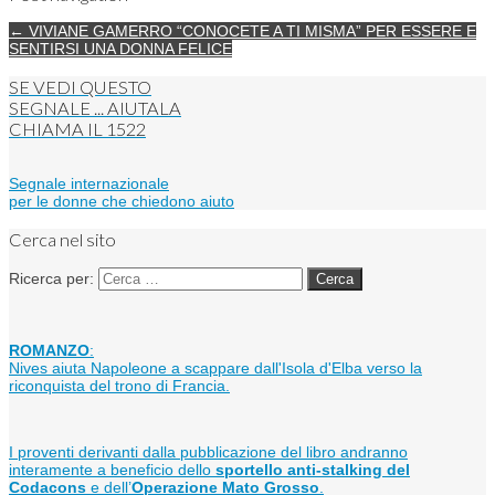
← VIVIANE GAMERRO “CONOCETE A TI MISMA” PER ESSERE E
SENTIRSI UNA DONNA FELICE
SE VEDI QUESTO
SEGNALE ... AIUTALA
CHIAMA IL
1522
Segnale internazionale
per le donne che chiedono aiuto
Cerca nel sito
Ricerca per:
ROMANZO
:
Nives aiuta Napoleone a scappare dall'Isola d'Elba verso la
riconquista del trono di Francia.
I proventi derivanti dalla pubblicazione del libro andranno
interamente a beneficio dello
sportello anti-stalking del
Codacons
e dell’
Operazione Mato Grosso
.