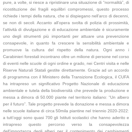
pure, a volte, si riesce a ripristinare una situazione di “normalità”, di
ricostituzione dei fragili equilibri compromessi, questo processo
richiede i tempi della natura, che si dispiegano nell’arco di decenni,
se non di secoli. Accanto all’opera svolta di polizia di prossimità,
l’attività di divulgazione e di educazione ambientale è sicuramente
uno degli strumenti più importanti per attuare una prevenzione
consapevole, in quanto fa crescere la sensibilità ambientale e
promuove la cultura del rispetto della natura. Ogni anno i
Carabinieri forestali incontrano oltre un milione di persone nel corso
di eventi nelle scuole di ogni ordine e grado, nei Centri visita e nelle
Riserve Naturali Statali gestite direttamente. Grazie ad un accordo
di programma con il Ministero della Transizione Ecologica, il CUFA
ha intrapreso un significativo Progetto Nazionale di educazione
ambientale e tutela della biodiversità che prevede la produzione e
messa a dimora di 50.000 piante nel territorio italiano: “Un albero
per il futuro”. Tale progetto prevede la donazione e messa a dimora
nelle scuole italiane di circa 50mila piantine nel triennio 2020-2022:
a tutt’oggi sono quasi 700 gli Istituti scolastici che hanno aderito e
intrapreso questo percorso verso la consapevolezza
dell’importanza degli alberi per il contenimento dei cambiamenti