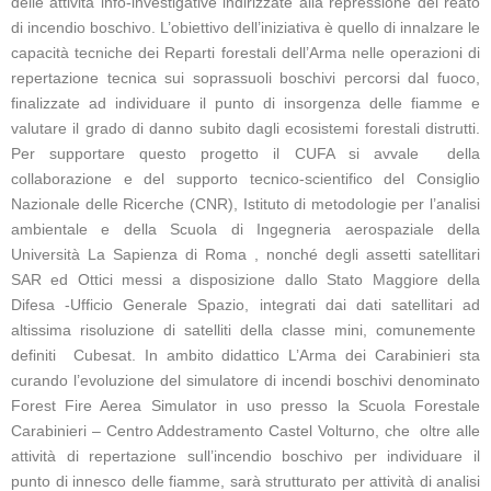
delle attività info-investigative indirizzate alla repressione del reato
di incendio boschivo. L’obiettivo dell’iniziativa è quello di innalzare le
capacità tecniche dei Reparti forestali dell’Arma nelle operazioni di
repertazione tecnica sui soprassuoli boschivi percorsi dal fuoco,
finalizzate ad individuare il punto di insorgenza delle fiamme e
valutare il grado di danno subito dagli ecosistemi forestali distrutti.
Per supportare questo progetto il CUFA si avvale della
collaborazione e del supporto tecnico-scientifico del Consiglio
Nazionale delle Ricerche (CNR), Istituto di metodologie per l’analisi
ambientale e della Scuola di Ingegneria aerospaziale della
Università La Sapienza di Roma , nonché degli assetti satellitari
SAR ed Ottici messi a disposizione dallo Stato Maggiore della
Difesa -Ufficio Generale Spazio, integrati dai dati satellitari ad
altissima risoluzione di satelliti della classe mini, comunemente
definiti Cubesat. In ambito didattico L’Arma dei Carabinieri sta
curando l’evoluzione del simulatore di incendi boschivi denominato
Forest Fire Aerea Simulator in uso presso la Scuola Forestale
Carabinieri – Centro Addestramento Castel Volturno, che oltre alle
attività di repertazione sull’incendio boschivo per individuare il
punto di innesco delle fiamme, sarà strutturato per attività di analisi