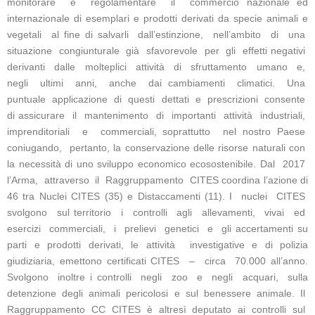
monitorare e regolamentare il commercio nazionale ed
internazionale di esemplari e prodotti derivati da specie animali e
vegetali al fine di salvarli dall’estinzione, nell’ambito di una
situazione congiunturale già sfavorevole per gli effetti negativi
derivanti dalle molteplici attività di sfruttamento umano e,
negli ultimi anni, anche dai cambiamenti climatici. Una
puntuale applicazione di questi dettati e prescrizioni consente
di assicurare il mantenimento di importanti attività industriali,
imprenditoriali e commerciali, soprattutto nel nostro Paese
coniugando, pertanto, la conservazione delle risorse naturali con
la necessità di uno sviluppo economico ecosostenibile. Dal 2017
l’Arma, attraverso il Raggruppamento CITES coordina l’azione di
46 tra Nuclei CITES (35) e Distaccamenti (11). I nuclei CITES
svolgono sul territorio i controlli agli allevamenti, vivai ed
esercizi commerciali, i prelievi genetici e gli accertamenti su
parti e prodotti derivati, le attività investigative e di polizia
giudiziaria, emettono certificati CITES – circa 70.000 all’anno.
Svolgono inoltre i controlli negli zoo e negli acquari, sulla
detenzione degli animali pericolosi e sul benessere animale. Il
Raggruppamento CC CITES è altresì deputato ai controlli sul