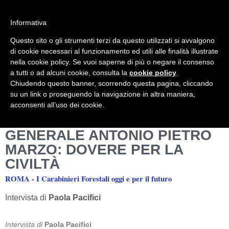
Informativa
Questo sito o gli strumenti terzi da questo utilizzati si avvalgono
Mondo Italiano nel Mondo
LE INTERVISTE SONO AGLI ITALIANI CHE
di cookie necessari al funzionamento ed utili alle finalità illustrate
RICOPRONO RUOLI ISTITUZIONALI, A
nella cookie policy. Se vuoi saperne di più o negare il consenso
QUELLI CHE RAPPRESENTANO LA
a tutti o ad alcuni cookie, consulta la
cookie policy
.
SOCIETÀ E A CHI È UN "COMUNE
Chiudendo questo banner, scorrendo questa pagina, cliccando
CITTADINO" ...
su un link o proseguendo la navigazione in altra maniera,
PER TUTTO QUESTO SIAMO "ORGOGLIOSI
acconsenti all’uso dei cookie.
DI ESSERE ITALIANI"
GENERALE ANTONIO PIETRO
MARZO: DOVERE PER LA
CIVILTÀ
ROMA - I Carabinieri Forestali oggi e per il futuro
Intervista di
Paola Pacifici
Intervista di
Paola Pacifici