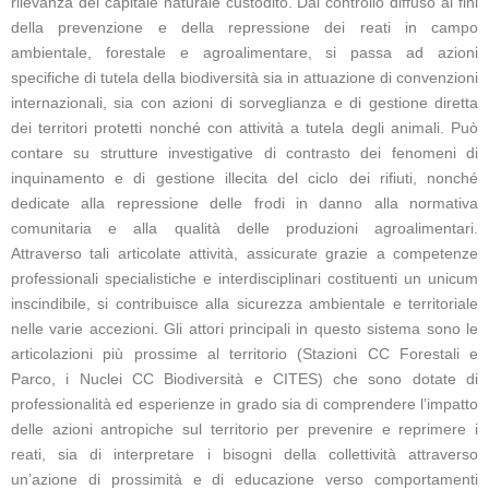
rilevanza del capitale naturale custodito. Dal controllo diffuso ai fini
della prevenzione e della repressione dei reati in campo
ambientale, forestale e agroalimentare, si passa ad azioni
specifiche di tutela della biodiversità sia in attuazione di convenzioni
internazionali, sia con azioni di sorveglianza e di gestione diretta
dei territori protetti nonché con attività a tutela degli animali. Può
contare su strutture investigative di contrasto dei fenomeni di
inquinamento e di gestione illecita del ciclo dei rifiuti, nonché
dedicate alla repressione delle frodi in danno alla normativa
comunitaria e alla qualità delle produzioni agroalimentari.
Attraverso tali articolate attività, assicurate grazie a competenze
professionali specialistiche e interdisciplinari costituenti un unicum
inscindibile, si contribuisce alla sicurezza ambientale e territoriale
nelle varie accezioni. Gli attori principali in questo sistema sono le
articolazioni più prossime al territorio (Stazioni CC Forestali e
Parco, i Nuclei CC Biodiversità e CITES) che sono dotate di
professionalità ed esperienze in grado sia di comprendere l’impatto
delle azioni antropiche sul territorio per prevenire e reprimere i
reati, sia di interpretare i bisogni della collettività attraverso
un’azione di prossimità e di educazione verso comportamenti